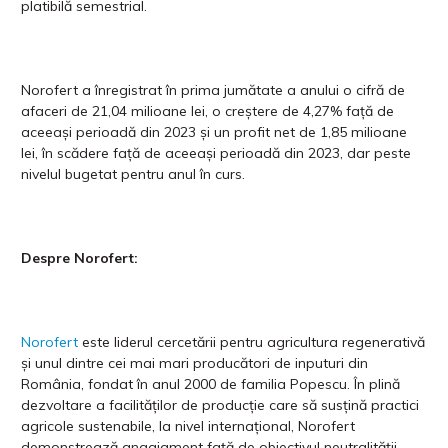
platibilă semestrial.
Norofert a înregistrat în prima jumătate a anului o cifră de
afaceri de 21,04 milioane lei, o creștere de 4,27% față de
aceeași perioadă din 2023 și un profit net de 1,85 milioane
lei, în scădere față de aceeași perioadă din 2023, dar peste
nivelul bugetat pentru anul în curs.
Despre Norofert:
Norofert
este liderul cercetării pentru agricultura regenerativă
și unul dintre cei mai mari producători de inputuri din
România, fondat în anul 2000 de familia Popescu. În plină
dezvoltare a facilităților de producție care să susțină practici
agricole sustenabile, la nivel internațional, Norofert
demonstrează angajament față de obiectivul neutralității