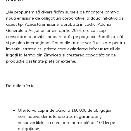
„Ne propunem să diversificăm sursele de finanțare printr-o
nouă emisiune de obligațiuni corporative, a doua inițiativă de
acest tip. Această emisiune, aprobată în cadrul Adunării
Generale a Acționarilor din aprilie 2024, are ca scop
consolidarea poziției noastre atât pe piața din România, cât
și pe plan internațional. Fondurile atrase vor fi utilizate pentru
investiții strategice, printre care extinderea infrastructurii de
irigații la ferma din Zimnicea și creșterea capacităților de
producție destinate piețelor externe.”
Detaliile ofertei:
Oferta va cuprinde până la 150.000 de obligațiuni
nominative, dematerializate, negarantate și
neconvertibile, cu o valoare nominală de 100 lei pe
obligațiune;