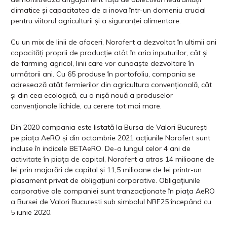
climatice și capacitatea de a inova într-un domeniu crucial
pentru viitorul agriculturii și a siguranței alimentare.
Cu un mix de linii de afaceri, Norofert a dezvoltat în ultimii ani
capacități proprii de producție atât în aria inputurilor, cât și
de farming agricol, linii care vor cunoaște dezvoltare în
următorii ani. Cu 65 produse în portofoliu, compania se
adresează atât fermierilor din agricultura convențională, cât
și din cea ecologică, cu o nișă nouă a produselor
convenționale lichide, cu cerere tot mai mare.
Din 2020 compania este listată la Bursa de Valori București
pe piața AeRO și din octombrie 2021 acțiunile Norofert sunt
incluse în indicele BETAeRO. De-a lungul celor 4 ani de
activitate în piața de capital, Norofert a atras 14 milioane de
lei prin majorări de capital și 11,5 milioane de lei printr-un
plasament privat de obligaţiuni corporative. Obligațiunile
corporative ale companiei sunt tranzacționate în piața AeRO
a Bursei de Valori București sub simbolul NRF25 începând cu
5 iunie 2020.