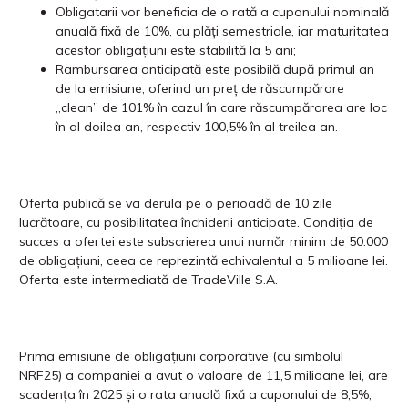
Obligatarii vor beneficia de o rată a cuponului nominală
anuală fixă de 10%, cu plăți semestriale, iar maturitatea
acestor obligațiuni este stabilită la 5 ani;
Rambursarea anticipată este posibilă după primul an
de la emisiune, oferind un preț de răscumpărare
„clean” de 101% în cazul în care răscumpărarea are loc
în al doilea an, respectiv 100,5% în al treilea an.
Oferta publică se va derula pe o perioadă de 10 zile
lucrătoare, cu posibilitatea închiderii anticipate. Condiția de
succes a ofertei este subscrierea unui număr minim de 50.000
de obligațiuni, ceea ce reprezintă echivalentul a 5 milioane lei.
Oferta este intermediată de TradeVille S.A.
Prima emisiune de obligaţiuni corporative (cu simbolul
NRF25) a companiei a avut o valoare de 11,5 milioane lei, are
scadența în 2025 și o rata anuală fixă a cuponului de 8,5%,