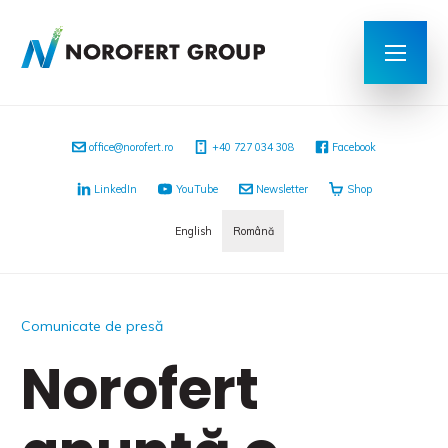
office@norofert.ro
‭+40 727 034 308
Facebook
LinkedIn
YouTube
Newsletter
Shop
English
Română
Comunicate de presă
Norofert