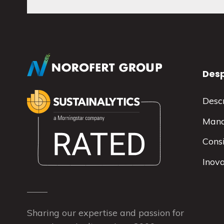
Desp
Desc
Man
Consi
Inova
Sharing our expertise and passion for