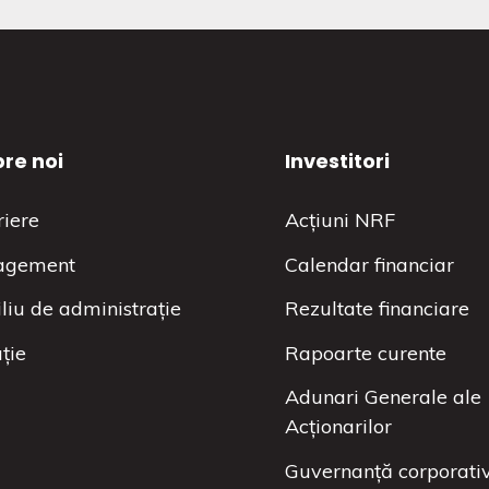
re noi
Investitori
riere
Acțiuni NRF
agement
Calendar financiar
liu de administrație
Rezultate financiare
ție
Rapoarte curente
Adunari Generale ale
Acționarilor
Guvernanță corporati