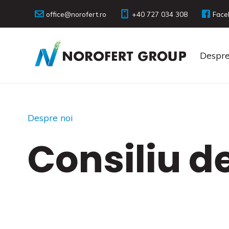
office@norofert.ro
‭+40 727 034 308
Face
Despre
Despre noi
Consiliu d