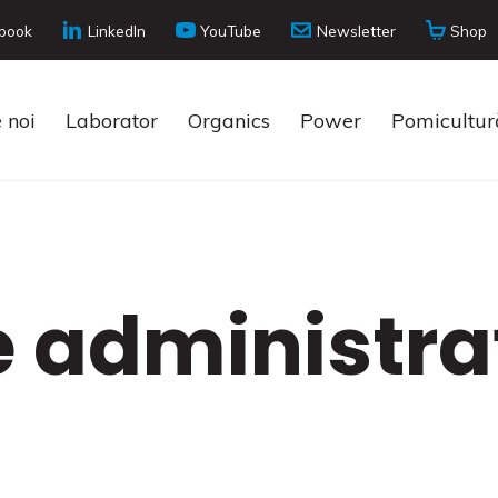
book
LinkedIn
YouTube
Newsletter
Shop
 noi
Laborator
Organics
Power
Pomicultur
e administra