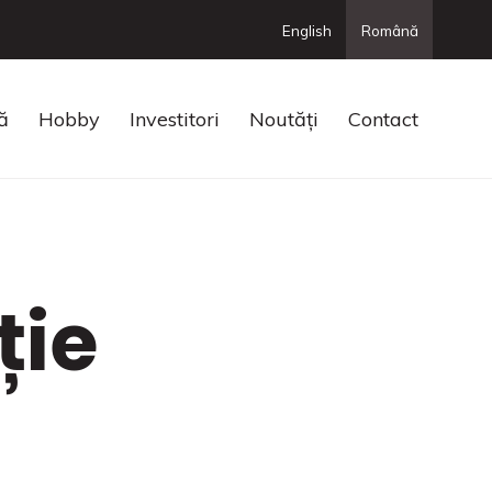
English
Română
ă
Hobby
Investitori
Noutăți
Contact
ție