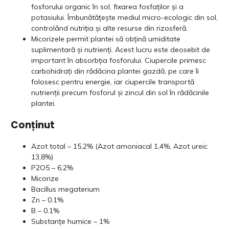
fosforului organic în sol, fixarea fosfaților și a
potasiului. Îmbunătățește mediul micro-ecologic din sol,
controlând nutriția și alte resurse din rizosferă.
Micorizele permit plantei să obțină umiditate
suplimentară și nutrienți. Acest lucru este deosebit de
important în absorbția fosforului. Ciupercile primesc
carbohidrați din rădăcina plantei gazdă, pe care îi
folosesc pentru energie, iar ciupercile transportă
nutrienții precum fosforul și zincul din sol în rădăcinile
plantei.
Conținut
Azot total – 15,2% (Azot amoniacal 1,4%, Azot ureic
13,8%)
P2O5 – 6,2%
Micorize
Bacillus megaterium
Zn – 0.1%
B – 0.1%
Substanțe humice – 1%