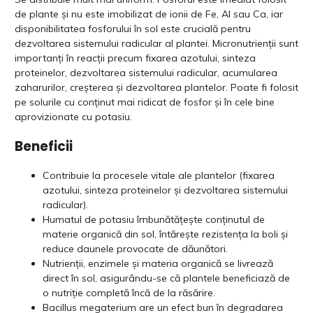
de plante și nu este imobilizat de ionii de Fe, Al sau Ca, iar
disponibilitatea fosforului în sol este crucială pentru
dezvoltarea sistemului radicular al plantei. Micronutrienții sunt
importanți în reacții precum fixarea azotului, sinteza
proteinelor, dezvoltarea sistemului radicular, acumularea
zaharurilor, creșterea și dezvoltarea plantelor. Poate fi folosit
pe solurile cu conținut mai ridicat de fosfor și în cele bine
aprovizionate cu potasiu.
Beneficii
Contribuie la procesele vitale ale plantelor (fixarea
azotului, sinteza proteinelor și dezvoltarea sistemului
radicular).
Humatul de potasiu îmbunătățește conținutul de
materie organică din sol, întărește rezistența la boli și
reduce daunele provocate de dăunători.
Nutrienții, enzimele și materia organică se livrează
direct în sol, asigurându-se că plantele beneficiază de
o nutriție completă încă de la răsărire.
Bacillus megaterium are un efect bun în degradarea