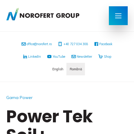
office@norofert.ro
‭+40 727 034 308
Facebook
LinkedIn
YouTube
Newsletter
Shop
English
Română
Gama Power
Power Tek