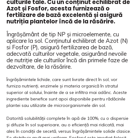
culturile tale. Cu un conținut echilibrat de
Azot și Fosfor, acesta furnizează o
fertilizare de bază excelentă și asigură
nutriția plantelor încă de la răsărire.
Îngrășământ de tip NP și microelemente, cu
aplicare la sol. Conținutul echilibrat de Azot (N)
si Fosfor (P), asigură fertilizarea de bază,
adecvată culturilor vegetale, asigurând nevoile
de nutriție ale culturilor încă din primele faze de
dezvoltare, de la răsărire.
Îngrășămintele lichide, care sunt livrate direct în sol, vor
furniza nutrienți, enzimele și materia organică în stratul
superior al solului, înainte de a se infiltra mai adânc. Aceste
ingrediente benefice sunt apoi disponibile pentru rădăcinile
plantei sau utilizate de microorganismele din sol.
Datorită solubilității complete în apă de 100%, cu o dispersie
și difuzie în sol superioare, au o eficiență mai ridicată, mai
ales în condiții de secetă, versus îngrășămintele solide clasice.
Se distribuie mult mai uniform. Fosforul este imediat folosit