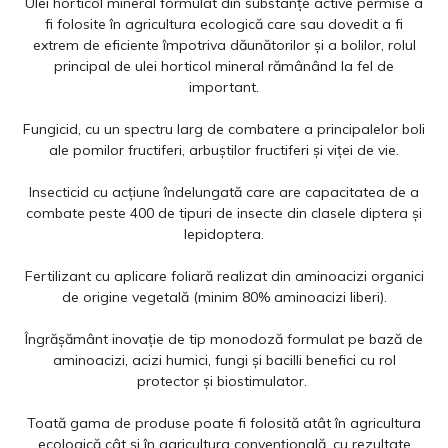
Ulei horticol mineral formulat din substanţe active permise a
fi folosite în agricultura ecologică care sau dovedit a fi
extrem de eficiente împotriva dăunătorilor şi a bolilor, rolul
principal de ulei horticol mineral rămânând la fel de
important.
Fungicid, cu un spectru larg de combatere a principalelor boli
ale pomilor fructiferi, arbuştilor fructiferi şi viţei de vie.
Insecticid cu acţiune îndelungată care are capacitatea de a
combate peste 400 de tipuri de insecte din clasele diptera şi
lepidoptera.
Fertilizant cu aplicare foliară realizat din aminoacizi organici
de origine vegetală (minim 80% aminoacizi liberi).
Îngrăşământ inovaţie de tip monodoză formulat pe bază de
aminoacizi, acizi humici, fungi şi bacilli benefici cu rol
protector şi biostimulator.
Toată gama de produse poate fi folosită atât în agricultura
ecologică cât şi în agricultura convenţională, cu rezultate