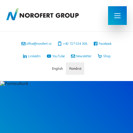
office@norofert.ro
‭+40 727 034 308
Facebook
LinkedIn
YouTube
Newsletter
Shop
English
Română