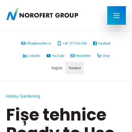
office@norofert.ro
‭+40 727 034 308
Facebook
LinkedIn
YouTube
Newsletter
Shop
English
Română
Hobby Gardening
Fișe tehnice