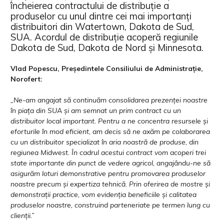
încheierea contractului de distribuție a
produselor cu unul dintre cei mai importanți
distribuitori din Watertown, Dakota de Sud,
SUA. Acordul de distribuție acoperă regiunile
Dakota de Sud, Dakota de Nord și Minnesota.
Vlad Popescu, Președintele Consiliului de Administrație,
Norofert:
„Ne-am angajat să continuăm consolidarea prezenței noastre
în piața din SUA și am semnat un prim contract cu un
distribuitor local important. Pentru a ne concentra resursele și
eforturile în mod eficient, am decis să ne axăm pe colaborarea
cu un distribuitor specializat în aria noastră de produse, din
regiunea Midwest. În cadrul acestui contract vom acoperi trei
state importante din punct de vedere agricol, angajându-ne să
asigurăm loturi demonstrative pentru promovarea produselor
noastre precum și expertiza tehnică. Prin oferirea de mostre și
demonstrații practice, vom evidenția beneficiile și calitatea
produselor noastre, construind parteneriate pe termen lung cu
clienții.”