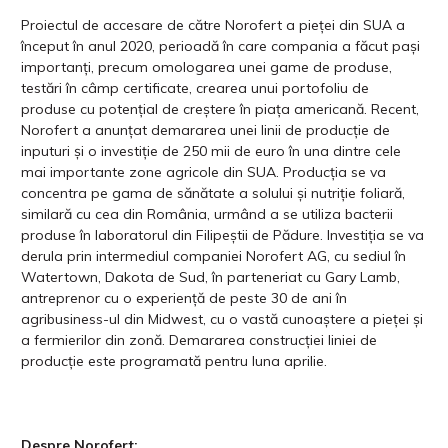
Proiectul de accesare de către Norofert a pieței din SUA a
început în anul 2020, perioadă în care compania a făcut pași
importanți, precum omologarea unei game de produse,
testări în câmp certificate, crearea unui portofoliu de
produse cu potențial de creștere în piața americană. Recent,
Norofert a anunțat demararea unei linii de producție de
inputuri și o investiție de 250 mii de euro în una dintre cele
mai importante zone agricole din SUA. Producția se va
concentra pe gama de sănătate a solului și nutriție foliară,
similară cu cea din România, urmând a se utiliza bacterii
produse în laboratorul din Filipeștii de Pădure. Investiția se va
derula prin intermediul companiei Norofert AG, cu sediul în
Watertown, Dakota de Sud, în parteneriat cu Gary Lamb,
antreprenor cu o experiență de peste 30 de ani în
agribusiness-ul din Midwest, cu o vastă cunoaștere a pieței și
a fermierilor din zonă. Demararea construcției liniei de
producție este programată pentru luna aprilie.
Despre Norofert: