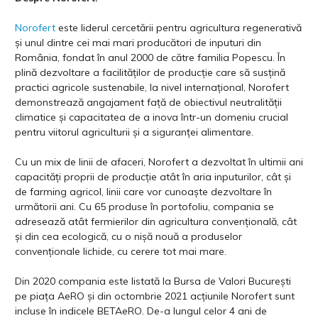
Norofert
este liderul cercetării pentru agricultura regenerativă
și unul dintre cei mai mari producători de inputuri din
România, fondat în anul 2000 de către familia Popescu. În
plină dezvoltare a facilităților de producție care să susțină
practici agricole sustenabile, la nivel internațional, Norofert
demonstrează angajament față de obiectivul neutralității
climatice și capacitatea de a inova într-un domeniu crucial
pentru viitorul agriculturii și a siguranței alimentare.
Cu un mix de linii de afaceri, Norofert a dezvoltat în ultimii ani
capacități proprii de producție atât în aria inputurilor, cât și
de farming agricol, linii care vor cunoaște dezvoltare în
următorii ani. Cu 65 produse în portofoliu, compania se
adresează atât fermierilor din agricultura convențională, cât
și din cea ecologică, cu o nișă nouă a produselor
convenționale lichide, cu cerere tot mai mare.
Din 2020 compania este listată la Bursa de Valori București
pe piața AeRO și din octombrie 2021 acțiunile Norofert sunt
incluse în indicele BETAeRO. De-a lungul celor 4 ani de