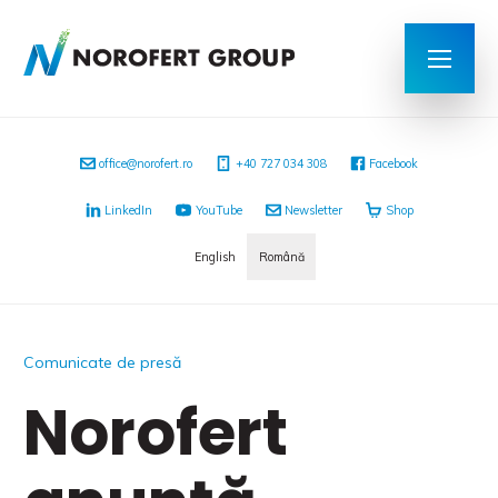
office@norofert.ro
‭+40 727 034 308
Facebook
LinkedIn
YouTube
Newsletter
Shop
English
Română
Comunicate de presă
Norofert