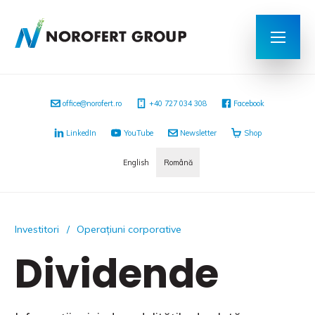
office@norofert.ro
‭+40 727 034 308
Facebook
LinkedIn
YouTube
Newsletter
Shop
English
Română
Investitori
Operațiuni corporative
Dividende