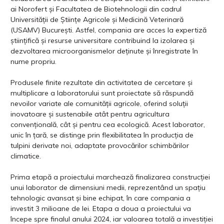
ai Norofert și Facultatea de Biotehnologii din cadrul
Universității de Științe Agricole și Medicină Veterinară
(USAMV) București. Astfel, compania are acces la expertiză
științifică și resurse universitare contribuind la izolarea și
dezvoltarea microorganismelor deținute și înregistrate în
nume propriu.
Produsele finite rezultate din activitatea de cercetare și
multiplicare a laboratorului sunt proiectate să răspundă
nevoilor variate ale comunității agricole, oferind soluții
inovatoare și sustenabile atât pentru agricultura
convențională, cât și pentru cea ecologică. Acest laborator,
unic în țară, se distinge prin flexibilitatea în producția de
tulpini derivate noi, adaptate provocărilor schimbărilor
climatice.
Prima etapă a proiectului marchează finalizarea construcției
unui laborator de dimensiuni medii, reprezentând un spațiu
tehnologic avansat și bine echipat, în care compania a
investit 3 milioane de lei. Etapa a doua a proiectului va
începe spre finalul anului 2024, iar valoarea totală a investiției