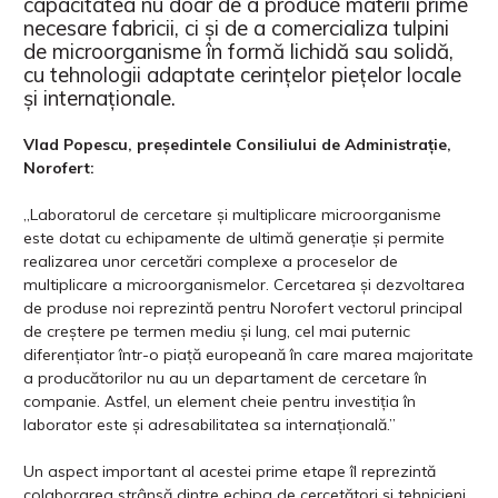
capacitatea nu doar de a produce materii prime
necesare fabricii, ci și de a comercializa tulpini
de microorganisme în formă lichidă sau solidă,
cu tehnologii adaptate cerințelor piețelor locale
și internaționale.
Vlad Popescu, președintele Consiliului de Administrație,
Norofert:
„Laboratorul de cercetare și multiplicare microorganisme
este dotat cu echipamente de ultimă generație și permite
realizarea unor cercetări complexe a proceselor de
multiplicare a microorganismelor. Cercetarea și dezvoltarea
de produse noi reprezintă pentru Norofert vectorul principal
de creștere pe termen mediu și lung, cel mai puternic
diferențiator într-o piață europeană în care marea majoritate
a producătorilor nu au un departament de cercetare în
companie. Astfel, un element cheie pentru investiția în
laborator este și adresabilitatea sa internațională.”
Un aspect important al acestei prime etape îl reprezintă
colaborarea strânsă dintre echipa de cercetători și tehnicieni