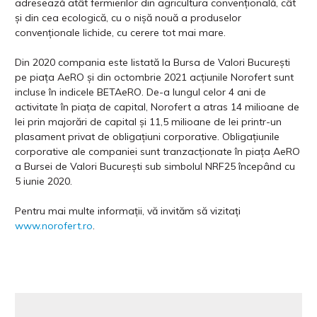
adresează atât fermierilor din agricultura convențională, cât
și din cea ecologică, cu o nișă nouă a produselor
convenționale lichide, cu cerere tot mai mare.
Din 2020 compania este listată la Bursa de Valori București
pe piața AeRO și din octombrie 2021 acțiunile Norofert sunt
incluse în indicele BETAeRO. De-a lungul celor 4 ani de
activitate în piața de capital, Norofert a atras 14 milioane de
lei prin majorări de capital și 11,5 milioane de lei printr-un
plasament privat de obligaţiuni corporative. Obligațiunile
corporative ale companiei sunt tranzacționate în piața AeRO
a Bursei de Valori București sub simbolul NRF25 începând cu
5 iunie 2020.
Pentru mai multe informații, vă invităm să vizitați
www.norofert.ro
.