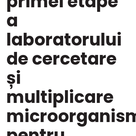
primei etape
a
laboratorului
de cercetare
și
multiplicare
microorganis
pentru