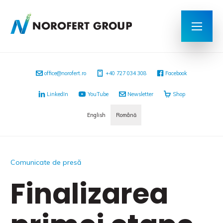
office@norofert.ro
‭+40 727 034 308
Facebook
LinkedIn
YouTube
Newsletter
Shop
English
Română
Comunicate de presă
Finalizarea