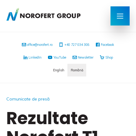
office@norofert.ro
‭+40 727 034 308
Facebook
LinkedIn
YouTube
Newsletter
Shop
English
Română
Comunicate de presă
Rezultate