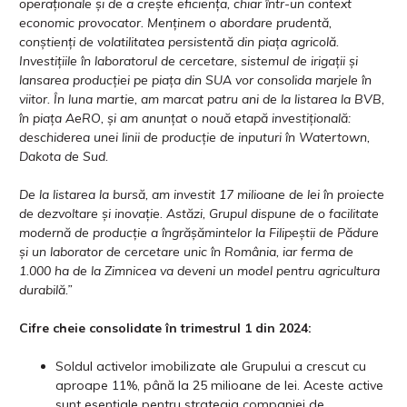
operaționale și de a crește eficiența, chiar într-un context
economic provocator. Menținem o abordare prudentă,
conștienți de volatilitatea persistentă din piața agricolă.
Investițiile în laboratorul de cercetare, sistemul de irigații și
lansarea producției pe piața din SUA vor consolida marjele în
viitor. În luna martie, am marcat patru ani de la listarea la BVB,
în piața AeRO, și am anunțat o nouă etapă investițională:
deschiderea unei linii de producție de inputuri în Watertown,
Dakota de Sud.
De la listarea la bursă, am investit 17 milioane de lei în proiecte
de dezvoltare și inovație. Astăzi, Grupul dispune de o facilitate
modernă de producție a îngrășămintelor la Filipeștii de Pădure
și un laborator de cercetare unic în România, iar ferma de
1.000 ha de la Zimnicea va deveni un model pentru agricultura
durabilă.”
Cifre cheie consolidate în trimestrul 1 din 2024:
Soldul activelor imobilizate ale Grupului a crescut cu
aproape 11%, până la 25 milioane de lei. Aceste active
sunt esențiale pentru strategia companiei de