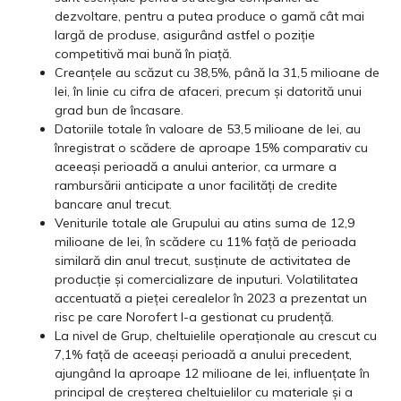
dezvoltare, pentru a putea produce o gamă cât mai
largă de produse, asigurând astfel o poziție
competitivă mai bună în piață.
Creanțele au scăzut cu 38,5%, până la 31,5 milioane de
lei, în linie cu cifra de afaceri, precum și datorită unui
grad bun de încasare.
Datoriile totale în valoare de 53,5 milioane de lei, au
înregistrat o scădere de aproape 15% comparativ cu
aceeași perioadă a anului anterior, ca urmare a
rambursării anticipate a unor facilități de credite
bancare anul trecut.
Veniturile totale ale Grupului au atins suma de 12,9
milioane de lei, în scădere cu 11% față de perioada
similară din anul trecut, susținute de activitatea de
producție și comercializare de inputuri. Volatilitatea
accentuată a pieței cerealelor în 2023 a prezentat un
risc pe care Norofert l-a gestionat cu prudență.
La nivel de Grup, cheltuielile operaționale au crescut cu
7,1% față de aceeași perioadă a anului precedent,
ajungând la aproape 12 milioane de lei, influențate în
principal de creșterea cheltuielilor cu materiale și a