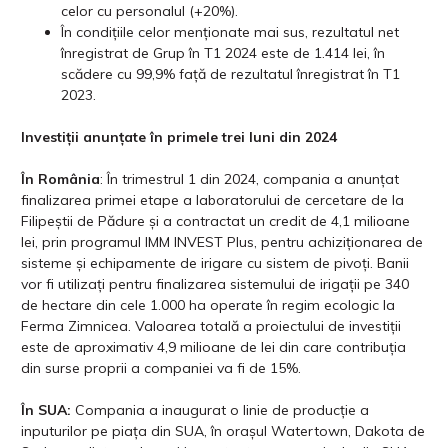
celor cu personalul (+20%).
În condițiile celor menționate mai sus, rezultatul net
înregistrat de Grup în T1 2024 este de 1.414 lei, în
scădere cu 99,9% față de rezultatul înregistrat în T1
2023.
Investiții anunțate în primele trei luni din 2024
În România
: În trimestrul 1 din 2024, compania a anunțat
finalizarea primei etape a laboratorului de cercetare de la
Filipeștii de Pădure și a contractat un credit de 4,1 milioane
lei, prin programul IMM INVEST Plus, pentru achiziționarea de
sisteme și echipamente de irigare cu sistem de pivoți. Banii
vor fi utilizați pentru finalizarea sistemului de irigații pe 340
de hectare din cele 1.000 ha operate în regim ecologic la
Ferma Zimnicea. Valoarea totală a proiectului de investiții
este de aproximativ 4,9 milioane de lei din care contribuția
din surse proprii a companiei va fi de 15%.
În SUA:
Compania a inaugurat o linie de producție a
inputurilor pe piața din SUA, în orașul Watertown, Dakota de