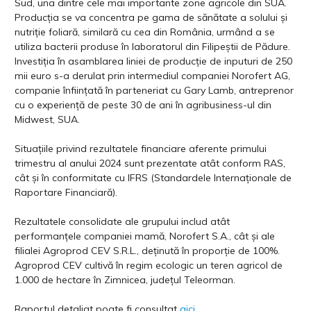
Sud, una dintre cele mai importante zone agricole din SUA.
Producția se va concentra pe gama de sănătate a solului și
nutriție foliară, similară cu cea din România, urmând a se
utiliza bacterii produse în laboratorul din Filipeștii de Pădure.
Investiția în asamblarea liniei de producție de inputuri de 250
mii euro s-a derulat prin intermediul companiei Norofert AG,
companie înființată în parteneriat cu Gary Lamb, antreprenor
cu o experiență de peste 30 de ani în agribusiness-ul din
Midwest, SUA.
Situațiile privind rezultatele financiare aferente primului
trimestru al anului 2024 sunt prezentate atât conform RAS,
cât și în conformitate cu IFRS (Standardele Internaționale de
Raportare Financiară).
Rezultatele consolidate ale grupului includ atât
performanțele companiei mamă, Norofert S.A., cât și ale
filialei Agroprod CEV S.R.L., deținută în proporție de 100%.
Agroprod CEV cultivă în regim ecologic un teren agricol de
1.000 de hectare în Zimnicea, județul Teleorman.
Raportul detaliat poate fi consultat
aici
.